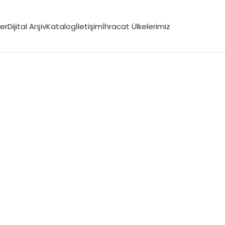
er
Dijital Arşiv
Katalog
İletişim
İhracat Ülkelerimiz