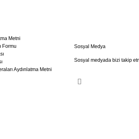
tma Metni
u Formu
Sosyal Medya
ası
Sosyal medyada bizi takip etm
sı
raları Aydınlatma Metni