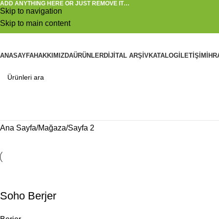
ADD ANYTHING HERE OR JUST REMOVE IT…
Skip to navigation
Skip to main content
ANASAYFA
HAKKIMIZDA
ÜRÜNLER
DIJITAL ARŞIV
KATALOG
İLETIŞIM
İHR
Ana Sayfa
Mağaza
Sayfa 2
Soho Berjer